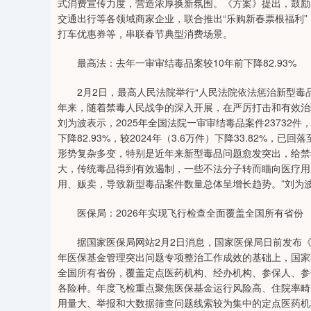
式消费宣传力度，营造浓厚换新氛围。《方案》提出，鼓励
交通出行等各领域商家企业，联合推出“乐购新春票根福利
打车优惠券等，串联春节典型消费场景。
最高法：去年一审审结毒品案较10年前下降82.93%
2月2日，最高人民法院举行“人民法院依法惩治新型毒品
年来，随着禁毒人民战争的深入开展，在严厉打击和有效治
刘为波表示，2025年全国法院一审审结毒品案件23732件，
下降82.93%，较2024年（3.6万件）下降33.82%
形势复杂多变，特别是近年来新型毒品问题愈发突出，给禁
大，传统毒品得到有效遏制，一些不法分子转而瞄向医疗用
用、贩卖，导致新型毒品案件数量总体呈增长趋势。”刘为
医保局：2026年实现飞行检查全面覆盖全国所有省份
据国家医保局网站2月2日消息，国家医保局日前发布《关于
年医保基金管理突出问题专项整治工作成效的基础上，国家
全国所有省份，覆盖定点医药机构、经办机构、参保人、参
各险种。年度飞检重点聚焦医保基金运行风险高、住院率畸
用量大、举报和大数据筛查问题线索较为集中的定点医药机