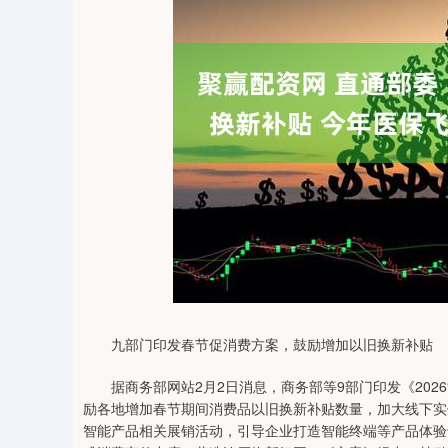
0
上证指数
3900.35
-1.00
-0.01%
21.92
九部门印发春节促消费方案，鼓励增加以旧换新补贴
据商务部网站2月2日消息，商务部等9部门印发《2026
励各地增加春节期间消费品以旧换新补贴数量，加大线下实
智能产品相关展销活动，引导企业打造智能终端等产品体验