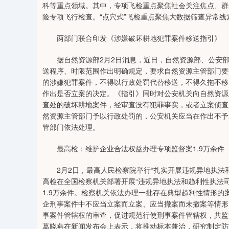
科等重点领域。其中，专项飞检重点聚焦社会关注焦点、群
险专项飞行检查。“点穴式”飞检重点聚焦大数据筛查异常
两部门联合印发《涉嫌破坏耕地犯罪案件移送指引》
据自然资源部2月2日消息，近日，自然资源部、公安部
送程序、时限范围作出明确规定，要求自然资源主管部门要
的涉嫌犯罪案件，不得以行政处罚代替移送，不得久拖不移
作出是否立案的决定。《指引》同时对公安机关向自然资源
查处的破坏耕地案件，经审查没有犯罪事实，或者立案侦查
然资源主管部门予以行政处罚的，公安机关应当在作出不予
管部门依法处理。
最高检：维护企业合法权益办理专项监督案1.9万余件
2月2日，最高人民检察院举行“扎实开展违规异地执法和趋
高检在全国检察机关部署开展“违规异地执法和趋利性执法司
1.9万余件。检察机关依法办理一批存在典型趋利性情形
企刑事案件中不应当立案而立案、应当撤案而未撤案等情形
事案件管辖权的审查，促进规范行使刑事案件管辖权，共监督
葛晓燕在新闻发布会上表示，将推动标本兼治，研究制定防