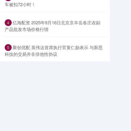
车被扣72小时！
​亿海配资 2025年9月16日北京京丰岳各庄农副
4
产品批发市场价格行情
​聚创优配 英伟达首席执行官黄仁勋表示 与新思
5
科技的交易并非排他性协议