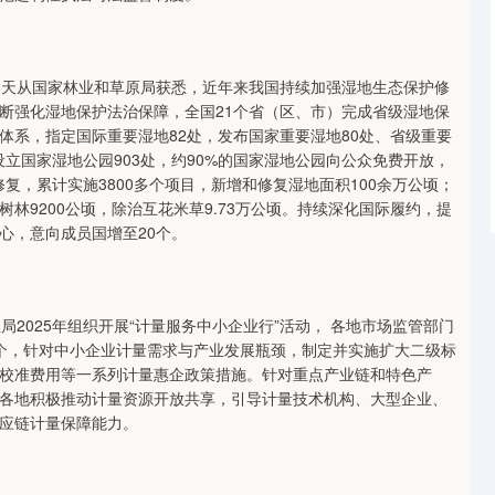
天从国家林业和草原局获悉，近年来我国持续加强湿地生态保护修
断强化湿地保护法治保障，全国21个省（区、市）完成省级湿地保
体系，指定国际重要湿地82处，发布国家重要湿地80处、省级重要
设立国家湿地公园903处，约90%的国家湿地公园向公众免费开放，
复，累计实施3800多个项目，新增和修复湿地面积100余万公顷；
林9200公顷，除治互花米草9.73万公顷。持续深化国际履约，提
心，意向成员国增至20个。
025年组织开展“计量服务中小企业行”活动， 各地市场监管部门
多个，针对中小企业计量需求与产业发展瓶颈，制定并实施扩大二级标
校准费用等一系列计量惠企政策措施。针对重点产业链和特色产
各地积极推动计量资源开放共享，引导计量技术机构、大型企业、
应链计量保障能力。