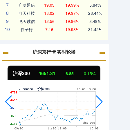
7
广哈通信
19.03
19.99%
5.84%
8
欣天科技
18.02
19.97%
28.44%
9
飞天诚信
12.56
19.96%
8.49%
10
任子行
7.16
19.93%
31.42%
沪深京行情 实时轮播
沪深300
4651.31
北证
-6.85
-0.15%