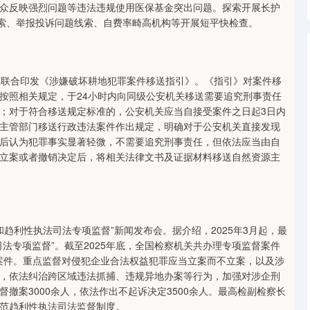
众反映强烈问题等违法违规使用医保基金突出问题。探索开展长护
线索、举报投诉问题线索、自费率畸高机构等开展短平快检查。
联合印发《涉嫌破坏耕地犯罪案件移送指引》。《指引》对案件移
按照相关规定，于24小时内向同级公安机关移送需要追究刑事责任
；对于符合移送规定标准的，公安机关应当自接受案件之日起3日内
主管部门移送行政违法案件作出规定，明确对于公安机关直接发现
后认为犯罪事实显著轻微，不需要追究刑事责任，但依法应当由自
立案或者撤销决定后，将相关法律文书及证据材料移送自然资源主
利性执法司法专项监督”新闻发布会。据介绍，2025年3月起，最
法专项监督”。截至2025年底，全国检察机关共办理专项监督案件
的案件。重点监督对侵犯企业合法权益犯罪应当立案而不立案，以及涉
，依法纠治跨区域违法抓捕、违规异地办案等行为，加强对涉企刑
撤案3000余人，依法作出不起诉决定3500余人。最高检副检察长
范趋利性执法司法监督制度。