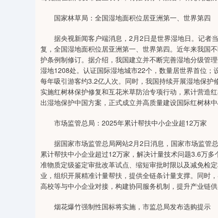
国家林草局：全国湿地面积位居亚洲第一、世界第四
据央视新闻客户端消息，2月2日是世界湿地日。记者当
复，全国湿地面积位居亚洲第一、世界第四。近年来我国不
护条例制修订。据介绍，我国建立并不断完善湿地分级管理
湿地1208处。认证国际湿地城市22个，数量居世界首位；
每年吸引游客约3.2亿人次。同时，我国持续开展湿地保护修
实施红树林保护修复和互花米草防治专项行动，累计营造红树
出湿地保护中国方案，正式成立并高质量建设国际红树林中
市场监管总局：2025年累计帮扶中小企业超12万家
据国家市场监管总局网站2月2日消息，国家市场监管总局2
累计帮扶中小企业超过12万家，解决计量技术问题3.6万
准物质定级鉴定审批改革试点、缩短审批时限以及减免检定
业，组织开展精准计量帮扶，提供全链条计量支撑。同时，
高校等与中小企业对接，构建协同服务机制，提升产业链供
烟花爆竹强制性国标将实施，市监总局发布选购提示