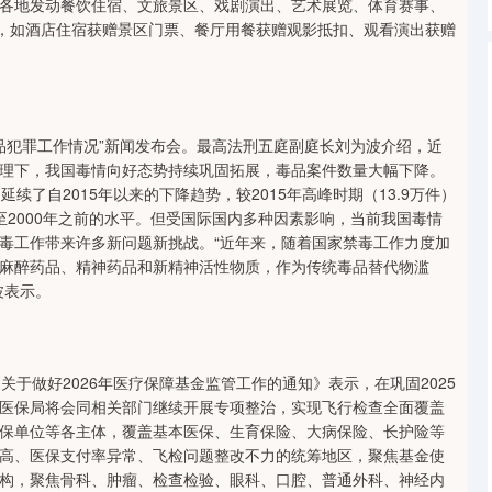
各地发动餐饮住宿、文旅景区、戏剧演出、艺术展览、体育赛事、
”，如酒店住宿获赠景区门票、餐厅用餐获赠观影抵扣、观看演出获赠
犯罪工作情况”新闻发布会。最高法刑五庭副庭长刘为波介绍，近
理下，我国毒情向好态势持续巩固拓展，毒品案件数量大幅下降。
延续了自2015年以来的下降趋势，较2015年高峰时期（13.9万件）
，已回落至2000年之前的水平。但受国际国内多种因素影响，当前我国毒情
毒工作带来许多新问题新挑战。“近年来，随着国家禁毒工作力度加
麻醉药品、精神药品和新精神活性物质，作为传统毒品替代物滥
波表示。
做好2026年医疗保障基金监管工作的通知》表示，在巩固2025
医保局将会同相关部门继续开展专项整治，实现飞行检查全面覆盖
保单位等各主体，覆盖基本医保、生育保险、大病保险、长护险等
高、医保支付率异常、飞检问题整改不力的统筹地区，聚焦基金使
构，聚焦骨科、肿瘤、检查检验、眼科、口腔、普通外科、神经内