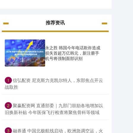
推荐资讯
永之胜 韩国今年电话欺诈造成
损失首超万亿韩元，新注册手
机号将强制面部识别
​信弘配资 尼克斯力克凯尔特人，东部焦点开云
1
战取胜
​聚赢配资网 直通部委｜九部门鼓励各地增加以
2
旧换新补贴 今年医保飞行检查将聚焦骨科等领域
​融券通 中国北极航线启动，欧洲急调空运，火
3