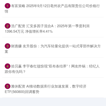
​有富策略 2025年9月12日亳州农产品有限责任公司价格行
1
情
​浩广配资 汇安多因子混合A：2025年第一季度利润
2
1396.54万元 净值增长率4.41%
​财惠赚 友升股份：为汽车轻量化提供一站式零部件解决方
3
案
​拾贝赢 李宇春红毯惊现“双布条结界”！网友炸锅：经纪人
4
跟你有仇吗？
​雅休配资 AI推动数据库行业加速发展，数字经济
5
ETF(560800)回调蓄势