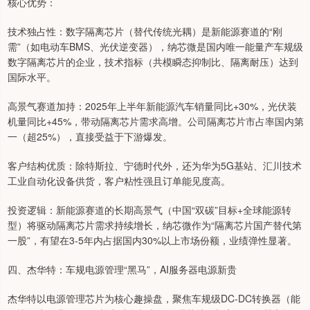
核心优势：
技术独占性：数字隔离芯片（替代传统光耦）是新能源赛道的“刚
需”（如电动车BMS、光伏逆变器），纳芯微是国内唯一能量产车规级
数字隔离芯片的企业，技术指标（共模瞬态抑制比、隔离耐压）达到
国际水平。
高景气赛道加持：2025年上半年新能源汽车销量同比+30%，光伏装
机量同比+45%，带动隔离芯片需求高增。公司隔离芯片市占率国内第
一（超25%），直接受益于下游爆发。
客户结构优质：除特斯拉、宁德时代外，还为华为5G基站、汇川技术
工业自动化设备供货，客户粘性强且订单能见度高。
投资逻辑：新能源赛道的长期高景气（中国“双碳”目标+全球能源转
型）将驱动隔离芯片需求持续增长，纳芯微作为“隔离芯片国产替代第
一股”，有望在3-5年内占据国内30%以上市场份额，业绩弹性显著。
四、杰华特：车规电源管理“黑马”，AI服务器电源新贵
杰华特以电源管理芯片为核心趣操盘，聚焦车规级DC-DC转换器（能