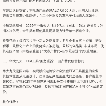
高投入支撑产品性能对标国际大厂（如TI、ADI）。
车规级认证突破：车规级产品通过AEC-Q100认证，已切入比亚迪、
蔚来等头部车企供应链，在工业控制及汽车电子领域市占率领先。
业绩稳健增长：2025年中报收入18.19亿元（同比+15%）趣操盘，利
润2.01亿元，全品类布局使其抗周期能力强于单一赛道企业。
投资逻辑：模拟芯片行业马太效应显著，龙头企业在客户资源、研发
积累、规模化生产上的优势难以被超越。圣邦的全品类+车规布局，使
其在国产替代中最易受益于“大客户替代+新场景渗透”的双重增量。
二、华大九天：EDA工具“国之重器”，国产替代刚需标的
华大九天是国内唯一实现模拟电路设计全流程EDA工具覆盖的企业，
其技术覆盖从电路设计、仿真验证到版图生成的全链条，客户覆盖率
超90%。尽管2025年中报净利润因股份支付费用同比下滑91.9%，但
其滚动市盈率仍高达793倍，反映市场对“国产EDA自主可控”的战略定
价。
核心优势：