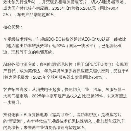
效比领先行业5%），并突破多相电源管理芯片，切入AI服务器市场，
成为国产替代核心供应商。2025年Q1营收5.28亿元（同比+60.4
2%），车规产品增速超60%。
核心优势：
车规级技术领先：车规级DC-DC转换器通过AEC-Q100认证，能效比
（输入输出功率转换效率）达92%（国际一线水平），已配套比亚
迪、理想等车企的电驱系统。
AI服务器电源突破：多相电源管理芯片（用于GPU/CPU供电）实现国
产替代，成为英伟达、华为昇腾AI服务器供应链关键供应商，受益于A
I算力需求爆发（2025年全球AI服务器出货量同比+50%）。
客户拓展高效：从消费电子起步，快速切入工业、汽车、AI服务器三
大高门槛市场，2025年中报车规产品收入占比已超25%，未来有望进
一步提升。
投资逻辑：AI服务器电源（需高可靠性、高功率密度）是模拟芯片
的“新蓝海”，杰华特凭借车规级技术积累快速切入，叠加新能源汽车
的高增长，未来两年业绩复合增速有望超50%。