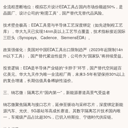
全流程垄断地位：模拟芯片设计EDA工具占国内市场份额超50%，是
晶圆厂、设计公司的“刚需工具”，国产替代无替代品风险。
技术壁垒极高：EDA工具需与半导体工艺深度绑定（如先进制程工艺
库），华大九天已实现14nm及以上工艺节点覆盖，技术指标接近国际
三巨头（Synopsys、Cadence、SiemensEDA）。
政策强催化：美国对中国EDA工具出口限制趋严（2023年起限制14n
m以下工具），国产替代紧迫性提升，公司作为“国家队”将持续受益。
投资逻辑：EDA是半导体产业链的“卡脖子”环节，国产替代空间超百
亿美元。华大九天作为唯一全流程厂商，未来3-5年有望保持30%以上
的复合增速，长期估值具备稀缺性溢价。
三、纳芯微：隔离芯片“国内第一”，新能源赛道高景气受益者
纳芯微聚焦隔离与接口芯片，延伸至驱动与采样芯片，深度绑定新能
源汽车、光伏、5G基站等高成长赛道。其数字隔离芯片技术国内唯
一，车规级产品占比超30%，已切入特斯拉、宁德时代供应链。