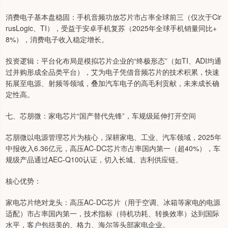
消费电子基本盘稳固：手机音频功放芯片市占率全球前三（仅次于Cir
rusLogic、TI），受益于安卓手机复苏（2025年全球手机销量同比+
8%），消费电子收入稳定增长。
投资逻辑：平台化布局是模拟芯片企业的“终极形态”（如TI、ADI均通
过并购形成全品类平台），艾为电子凭借音频芯片的技术积累，快速
拓展至电源、射频等领域，叠加汽车电子的高毛利贡献，未来成长确
定性高。
七、芯朋微：家电芯片“国产替代先锋”，车规级延伸打开空间
芯朋微以电源管理芯片为核心，深耕家电、工业、汽车领域，2025年
中报收入6.36亿元，高压AC-DC芯片市占率国内第一（超40%），车
规级产品通过AEC-Q100认证，切入长城、吉利供应链。
核心优势：
家电芯片绝对龙头：高压AC-DC芯片（用于空调、冰箱等家电的电源
适配）市占率国内第一，技术指标（待机功耗、转换效率）达到国际
水平，客户包括美的、格力、海尔等头部家电企业。