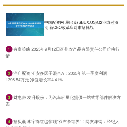
中国配资网 星巴克(SBUX.US)Q2业绩逊预
期 新CEO改革应对市场挑战
​有富策略 2025年9月12日亳州农产品有限责任公司价格行
1
情
​浩广配资 汇安多因子混合A：2025年第一季度利润
2
1396.54万元 净值增长率4.41%
​财惠赚 友升股份：为汽车轻量化提供一站式零部件解决方
3
案
​拾贝赢 李宇春红毯惊现“双布条结界”！网友炸锅：经纪人
4