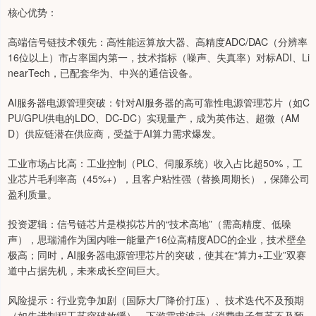
核心优势：
高端信号链技术领先：高性能运算放大器、高精度ADC/DAC（分辨率
16位以上）市占率国内第一，技术指标（噪声、失真率）对标ADI、Li
nearTech，已配套华为、中兴的通信设备。
AI服务器电源管理突破：针对AI服务器的高可靠性电源管理芯片（如C
PU/GPU供电的LDO、DC-DC）实现量产，成为英伟达、超微（AM
D）供应链潜在供应商，受益于AI算力需求爆发。
工业市场占比高：工业控制（PLC、伺服系统）收入占比超50%，工
业芯片毛利率高（45%+），且客户粘性强（替换周期长），保障公司
盈利质量。
投资逻辑：信号链芯片是模拟芯片的“技术高地”（需高精度、低噪
声），思瑞浦作为国内唯一能量产16位高精度ADC的企业，技术壁垒
极高；同时，AI服务器电源管理芯片的突破，使其在“算力+工业”双赛
道中占据先机，未来成长空间巨大。
风险提示：行业竞争加剧（国际大厂降价打压）、技术迭代不及预期
（如先进制程工艺突破放缓）、下游需求波动（消费电子复苏不及预