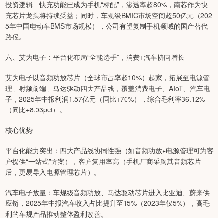
投资逻辑：快充功能已成为手机“标配”，渗透率超80%，南芯作为快
充芯片龙头将持续受益；同时，车规级BMIC市场空间超50亿元（202
5年中国电动车BMS市场规模），公司有望复制手机领域的国产替代
路径。
六、艾为电子：平台化布局“全能选手”，消费+汽车协同增长
艾为电子以音频功放芯片（全球市占率超10%）起家，拓展至电源管
理、射频前端、马达驱动四大产品线，覆盖消费电子、AIoT、汽车电
子，2025年中报利润1.57亿元（同比+70%），综合毛利率36.12%
（同比+8.03pct）。
核心优势：
平台化能力突出：四大产品线协同性强（如音频功放+电源管理可为客
户提供“一站式”方案），客户复用率高（手机厂商采购其音频芯片
后，更易导入电源管理芯片）。
汽车电子放量：车规级音频功放、马达驱动芯片进入比亚迪、蔚来供
应链，2025年中报汽车收入占比提升至15%（2023年仅5%），高毛
利的车规产品推动整体盈利改善。