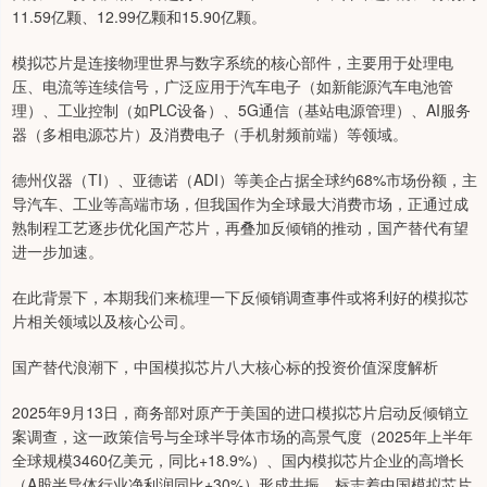
11.59亿颗、12.99亿颗和15.90亿颗。
模拟芯片是连接物理世界与数字系统的核心部件，主要用于处理电
压、电流等连续信号，广泛应用于汽车电子（如新能源汽车电池管
理）、工业控制（如PLC设备）、5G通信（基站电源管理）、AI服务
器（多相电源芯片）及消费电子（手机射频前端）等领域。
德州仪器（TI）、亚德诺（ADI）等美企占据全球约68%市场份额，主
导汽车、工业等高端市场，但我国作为全球最大消费市场，正通过成
熟制程工艺逐步优化国产芯片，再叠加反倾销的推动，国产替代有望
进一步加速。
在此背景下，本期我们来梳理一下反倾销调查事件或将利好的模拟芯
片相关领域以及核心公司。
国产替代浪潮下，中国模拟芯片八大核心标的投资价值深度解析
2025年9月13日，商务部对原产于美国的进口模拟芯片启动反倾销立
案调查，这一政策信号与全球半导体市场的高景气度（2025年上半年
全球规模3460亿美元，同比+18.9%）、国内模拟芯片企业的高增长
（A股半导体行业净利润同比+30%）形成共振，标志着中国模拟芯片