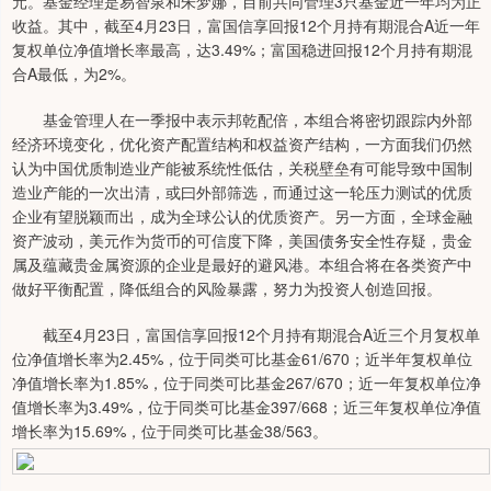
元。基金经理是易智泉和朱梦娜，目前共同管理3只基金近一年均为正
收益。其中，截至4月23日，富国信享回报12个月持有期混合A近一年
复权单位净值增长率最高，达3.49%；富国稳进回报12个月持有期混
合A最低，为2%。
基金管理人在一季报中表示邦乾配倍，本组合将密切跟踪内外部
经济环境变化，优化资产配置结构和权益资产结构，一方面我们仍然
认为中国优质制造业产能被系统性低估，关税壁垒有可能导致中国制
造业产能的一次出清，或曰外部筛选，而通过这一轮压力测试的优质
企业有望脱颖而出，成为全球公认的优质资产。另一方面，全球金融
资产波动，美元作为货币的可信度下降，美国债务安全性存疑，贵金
属及蕴藏贵金属资源的企业是最好的避风港。本组合将在各类资产中
做好平衡配置，降低组合的风险暴露，努力为投资人创造回报。
截至4月23日，富国信享回报12个月持有期混合A近三个月复权单
位净值增长率为2.45%，位于同类可比基金61/670；近半年复权单位
净值增长率为1.85%，位于同类可比基金267/670；近一年复权单位净
值增长率为3.49%，位于同类可比基金397/668；近三年复权单位净值
增长率为15.69%，位于同类可比基金38/563。