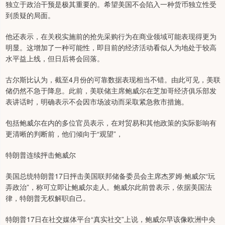
独立于政治干预是极其重要的。希望美国不会陷入一种货币独立性受
到质疑的局面。
他还表示，在关税实施前的抢先采购行为在商业领域可能表现得更为
明显。这增加了一种可能性，即目前的经济活动看似人为地处于较高
水平益上线，但日后将会回落。
古尔斯比认为，截至4月份的可靠数据表现相当不错。由此可见，美联
储仍然不急于降息。此前，美联储主席鲍威尔在芝加哥经济俱乐部发
表讲话时，明确表示不会因市场波动而采取紧急救市措施。
包括鲍威尔在内的多位官员表示，在对贸易和其他政策的实际影响有
更清晰的判断前，他们倾向于“观望”，
特朗普连续抨击鲍威尔
美国总统特朗普17日抨击美国联邦储备委员会主席杰罗姆·鲍威尔“玩
弄政治”，称可立即让鲍威尔走人。鲍威尔此前曾表示，依据美国法
律，特朗普无权解职自己。
特朗普17日在社交媒体平台“真实社交”上说，鲍威尔早该像欧洲中央