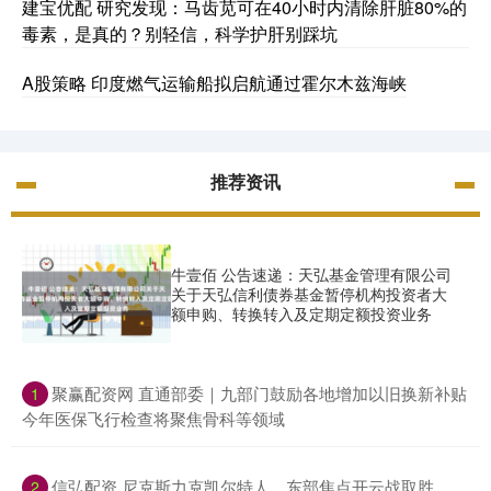
建宝优配 研究发现：马齿苋可在40小时内清除肝脏80%的
毒素，是真的？别轻信，科学护肝别踩坑
A股策略 印度燃气运输船拟启航通过霍尔木兹海峡
推荐资讯
牛壹佰 公告速递：天弘基金管理有限公司
关于天弘信利债券基金暂停机构投资者大
额申购、转换转入及定期定额投资业务
​聚赢配资网 直通部委｜九部门鼓励各地增加以旧换新补贴
1
今年医保飞行检查将聚焦骨科等领域
​信弘配资 尼克斯力克凯尔特人，东部焦点开云战取胜
2