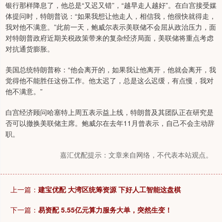
银行那样降息了，他总是“又迟又错”，“越早走人越好”。在白宫接受媒
体提问时，特朗普说：“如果我想让他走人，相信我，他很快就得走，
我对他不满意。”此前一天，鲍威尔表示美联储不会屈从政治压力，面
对特朗普政府近期关税政策带来的复杂经济局面，美联储将重点考虑
对抗通货膨胀。
美国总统特朗普称：“他会离开的，如果我让他离开，他就会离开，我
觉得他不能胜任这份工作。他太迟了，总是这么迟缓，有点慢，我对
他不满意。”
白宫经济顾问哈塞特上周五表示益上线，特朗普及其团队正在研究是
否可以撤换美联储主席。鲍威尔在去年11月曾表示，自己不会主动辞
职。
嘉汇优配提示：文章来自网络，不代表本站观点。
上一篇：
建宝优配 大湾区统筹资源 下好人工智能这盘棋
下一篇：
易资配 5.55亿元算力服务大单，突然生变！