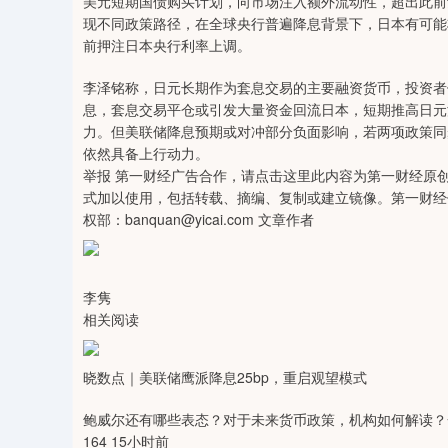
美元短期国债购买计划，向市场注入额外流动性，超出此前
现不同政策路径，在全球央行普遍降息背景下，日本有可能
前押注日本央行利率上调。
李泽铭称，日元长期作为套息交易的主要融资货币，投资者
息，套息交易平仓或引发大量资金回流日本，短期推高日元
力。但美联储降息预期或对冲部分负面影响，若两项政策同
依然具备上行动力。
举报 第一财经广告合作，请点击这里此内容为第一财经原
式加以使用，包括转载、摘编、复制或建立镜像。第一财经
权部：banquan@yicai.com 文章作者
李隽
相关阅读
晓数点｜美联储鹰派降息25bp，重启观望模式
鲍威尔还有哪些表态？对于未来货币政策，机构如何解读？
164 15小时前