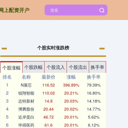
网上配资开户
个股实时涨跌榜
个股跌幅
个股流入
个股流出
换手率
个股涨幅
排名
名称
最新价
涨幅
换手率
1
N展芯
116.52
396.89%
79.39%
2
锐翔智能
110.02
20.21%
16.80%
3
志特新材
14.8
20.03%
14.18%
4
博腾股份
20.44
20.02%
14.77%
5
近岸蛋白
46.72
20.01%
5.62%
6
毕得医药
61.6
20.01%
6.12%