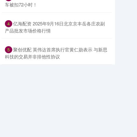
车被扣72小时！
​亿海配资 2025年9月16日北京京丰岳各庄农副
4
产品批发市场价格行情
​聚创优配 英伟达首席执行官黄仁勋表示 与新思
5
科技的交易并非排他性协议