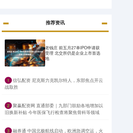
推荐资讯
老钱庄 前五月27单IPO申请获
受理 北交所仍是企业上市首选
地
​信弘配资 尼克斯力克凯尔特人，东部焦点开云
1
战取胜
​聚赢配资网 直通部委｜九部门鼓励各地增加以
2
旧换新补贴 今年医保飞行检查将聚焦骨科等领域
​融券通 中国北极航线启动，欧洲急调空运，火
3