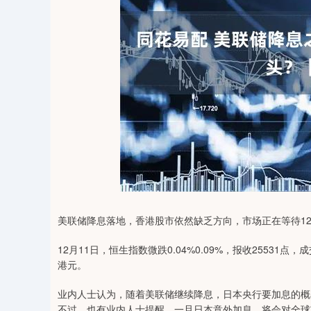
01
沪深300
4694.44
200.89
1.42%
43.13
美联储降息落地，香港股市依然缺乏方向，市场正在等待12
12月11日，恒生指数微跌0.04%0.09%，报收25531点，
港元。
业内人士认为，随着美联储继续降息，日本央行要加息的概
不过，也有业内人士提醒，一旦日本意外加息，将会对全球