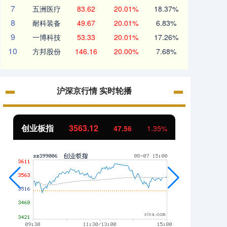
7
五洲医疗
83.62
20.01%
18.37%
8
耐科装备
49.67
20.01%
6.83%
9
一博科技
53.33
20.01%
17.26%
10
方邦股份
146.16
20.00%
7.68%
沪深京行情 实时轮播
创业板指
3563.12
基金
47.56
1.35%