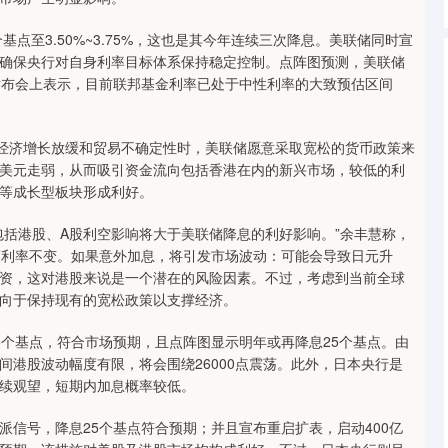
点至3.50%~3.75%，这也是其今年连续三次降息。美联储同时宣
确保央行对自身利率目标体系保持稳定控制。点阵图预测，美联储
发布会上表示，目前联邦基金利率已处于中性利率的大致预估区间
球经济增长放缓和贸易不确定性时，美联储愿意采取宽松的货币政策来
美元走弱，从而吸引资金流向包括香港在内的新兴市场，较低的利
等成长型板块形成利好。
包括港股、A股利空影响将大于美联储降息的利好影响。”余丰慧称，
策利率不变。如果意外加息，将引发市场波动：可能会导致日元升
资，这对港股来说是一个潜在的风险因素。不过，考虑到当前全球
向于保持现有的宽松政策以支撑经济。
5个基点，符合市场预期，且点阵图显示明年或再降息25个基点。由
港股波动幅度有限，将会围绕26000点震荡。此外，日本央行是
续观望，短期内加息概率较低。
信号，降息25个基点符合预期；并且宣布重启扩表，启动400亿