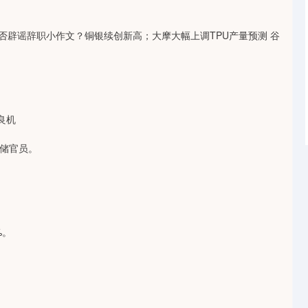
否辟谣辞职小作文？铜银续创新高；大摩大幅上调TPU产量预测 谷
良机
储官员。
%。