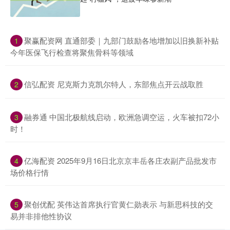
​聚赢配资网 直通部委｜九部门鼓励各地增加以旧换新补贴
1
今年医保飞行检查将聚焦骨科等领域
​信弘配资 尼克斯力克凯尔特人，东部焦点开云战取胜
2
​融券通 中国北极航线启动，欧洲急调空运，火车被扣72小
3
时！
​亿海配资 2025年9月16日北京京丰岳各庄农副产品批发市
4
场价格行情
​聚创优配 英伟达首席执行官黄仁勋表示 与新思科技的交
5
易并非排他性协议