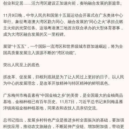
创业和定居……活力湾区建设正加速向前，奏响融合发展的新篇章。
11月9日晚，中华人民共和国第十五届运动会开幕式在广东奥体中心
举行。象征粤港澳大湾区勠力同心、融合发展的“同心之火”承担点燃
主火炬的光荣任务。这场粤港澳三地首次联合承办的大型体育赛事，
成为大湾区融合发展的又一里程碑。
展望“十五五”，一个国际一流湾区和世界级城市群加速崛起，将为全
国高质量发展注入源源不断的“湾区动能”。
突出人民至上的底色
抓改革、促发展，归根到底就是为了让人民过上更好的日子。以人民
为中心的发展理念，是改革开放精神与特区精神的鲜明底色。
广东梅州市梅县素有“中国金柚之乡”的美誉，是全国最大的金柚商品
基地，金柚种植已有百年历史。11月7日，习近平总书记来到梅县雁
洋镇南福金柚种植基地，同果农和农技人员亲切交流。
总书记指出，发展乡村特色产业是推进乡村全面振兴的基础，要加强
科技应用，推动农文旅融合，不断延伸产业链、增加附加值，带动更