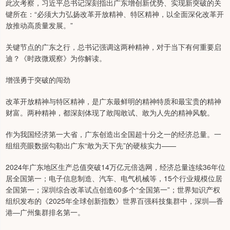
此次考察，习近平总书记深刻指出广东增创新优势、实现新突破的关
键所在：“必须大力弘扬改革开放精神、特区精神，以全面深化改革开
放推动高质量发展。”
关键节点的广东之行，总书记强调这两种精神，对于当下有何重要启
迪？《时政微观察》为你解读。
增强勇于突破的闯劲
改革开放精神与特区精神，是广东最鲜明的精神特质和最宝贵的精神
财富。两种精神，都深刻体现了敢闯敢试、敢为人先的精神风貌。
作为我国经济第一大省，广东创造出全国超十分之一的经济总量。一
组组亮眼数据勾勒出广东“敢为天下先”的硬核实力——
2024年广东地区生产总值突破14万亿元倍选网，经济总量连续36年位
居全国第一；电子信息制造、汽车、电气机械等，15个行业规模位居
全国第一；深圳综合改革试点创造60多个“全国第一”；世界知识产权
组织发布的《2025年全球创新指数》世界百强科技集群中，深圳—香
港—广州集群排名第一。