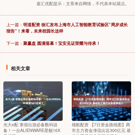
嘉汇优配提示：文章来自网络，不代表本站观点。
上一篇：
明道配资 徐汇发布上海市人工智能教育试验区“周岁成长
报告”！来看，未来校园长这样
下一篇：
聚赢盘 圆满落幕！宝安见证荣耀与传承！
相关文章
光大e配 寒假出游必备数码设
领航配资 【7日资金路线图】两
备！一台ALIENWARE星舰16X
市主力资金净流出近300亿元 基