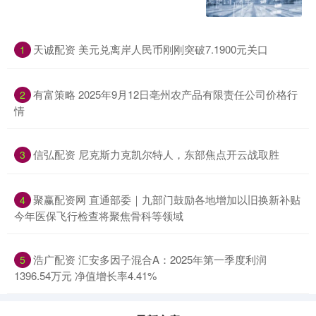
天诚配资 美元兑离岸人民币刚刚突破7.1900元关口
1
有富策略 2025年9月12日亳州农产品有限责任公司价格行
2
情
信弘配资 尼克斯力克凯尔特人，东部焦点开云战取胜
3
聚赢配资网 直通部委｜九部门鼓励各地增加以旧换新补贴
4
今年医保飞行检查将聚焦骨科等领域
浩广配资 汇安多因子混合A：2025年第一季度利润
5
1396.54万元 净值增长率4.41%