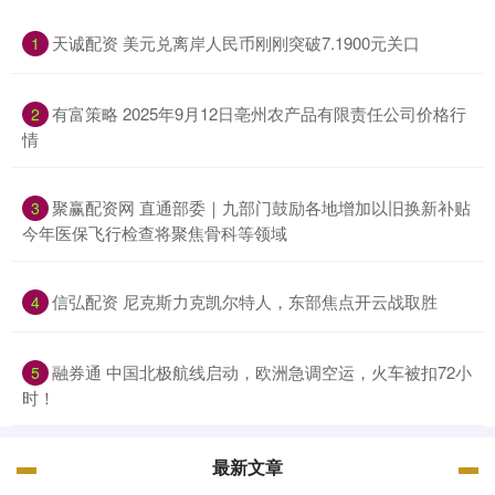
天诚配资 美元兑离岸人民币刚刚突破7.1900元关口
1
有富策略 2025年9月12日亳州农产品有限责任公司价格行
2
情
聚赢配资网 直通部委｜九部门鼓励各地增加以旧换新补贴
3
今年医保飞行检查将聚焦骨科等领域
信弘配资 尼克斯力克凯尔特人，东部焦点开云战取胜
4
融券通 中国北极航线启动，欧洲急调空运，火车被扣72小
5
时！
最新文章