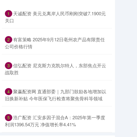
天诚配资 美元兑离岸人民币刚刚突破7.1900元
1
关口
有富策略 2025年9月12日亳州农产品有限责任
2
公司价格行情
信弘配资 尼克斯力克凯尔特人，东部焦点开云
3
战取胜
聚赢配资网 直通部委｜九部门鼓励各地增加以
4
旧换新补贴 今年医保飞行检查将聚焦骨科等领域
浩广配资 汇安多因子混合A：2025年第一季度
5
利润1396.54万元 净值增长率4.41%