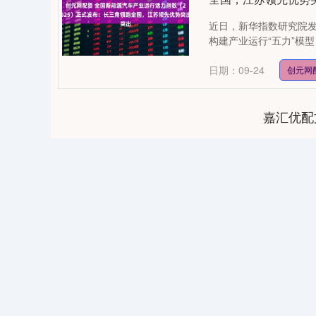
近日，新华指数研究院发
构建产业运行“五力”模型
日期：09-24
创元网
嘉汇优配
1.01
沪深300
4694.44
200.89
1.42%
43.1