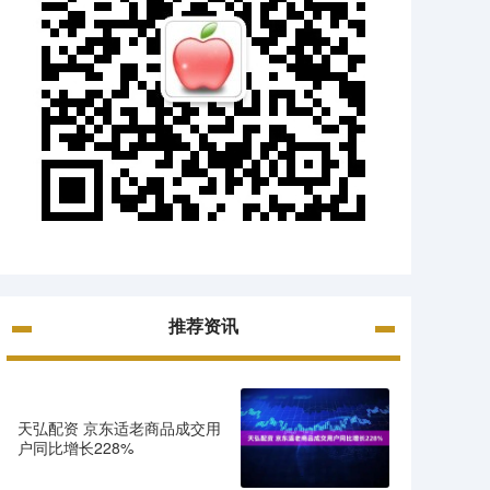
推荐资讯
天弘配资 京东适老商品成交用
户同比增长228%