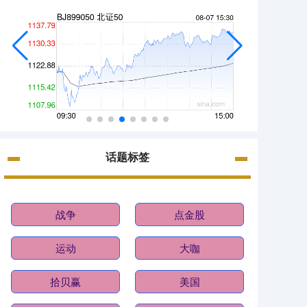
话题标签
战争
点金股
运动
大咖
拾贝赢
美国