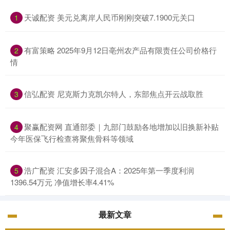
天诚配资 美元兑离岸人民币刚刚突破7.1900元关口
1
有富策略 2025年9月12日亳州农产品有限责任公司价格行
2
情
信弘配资 尼克斯力克凯尔特人，东部焦点开云战取胜
3
聚赢配资网 直通部委｜九部门鼓励各地增加以旧换新补贴
4
今年医保飞行检查将聚焦骨科等领域
浩广配资 汇安多因子混合A：2025年第一季度利润
5
1396.54万元 净值增长率4.41%
最新文章