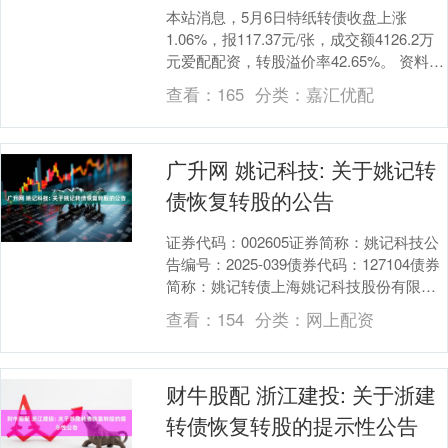
本站消息，5月6日特纸转债收盘上涨
1.06%，报117.37元/张，成交额4126.2万
元爱配配资，转股溢价率42.65%。 资料显
示，特纸转债信用级别为“AA....
查看：
165
分类：
嘉汇优配
广升网 姚记科技: 关于姚记转
债恢复转股的公告
证券代码：002605证券简称：姚记科技公
告编号：2025-039债券代码：127104债券
简称：姚记转债上海姚记科技股份有限公
司本公司及董事会全体成员保证信息....
查看：
154
分类：
网上配资
财牛股配 浙江建投: 关于浙建
转债恢复转股的提示性公告