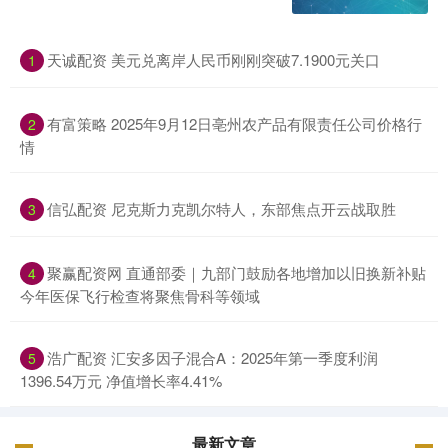
天诚配资 美元兑离岸人民币刚刚突破7.1900元关口
1
有富策略 2025年9月12日亳州农产品有限责任公司价格行
2
情
信弘配资 尼克斯力克凯尔特人，东部焦点开云战取胜
3
聚赢配资网 直通部委｜九部门鼓励各地增加以旧换新补贴
4
今年医保飞行检查将聚焦骨科等领域
浩广配资 汇安多因子混合A：2025年第一季度利润
5
1396.54万元 净值增长率4.41%
最新文章