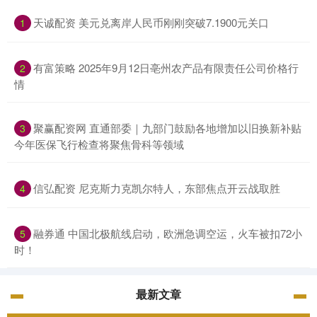
天诚配资 美元兑离岸人民币刚刚突破7.1900元关口
1
有富策略 2025年9月12日亳州农产品有限责任公司价格行
2
情
聚赢配资网 直通部委｜九部门鼓励各地增加以旧换新补贴
3
今年医保飞行检查将聚焦骨科等领域
信弘配资 尼克斯力克凯尔特人，东部焦点开云战取胜
4
融券通 中国北极航线启动，欧洲急调空运，火车被扣72小
5
时！
最新文章