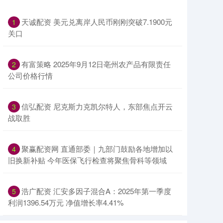
天诚配资 美元兑离岸人民币刚刚突破7.1900元
1
关口
有富策略 2025年9月12日亳州农产品有限责任
2
公司价格行情
信弘配资 尼克斯力克凯尔特人，东部焦点开云
3
战取胜
聚赢配资网 直通部委｜九部门鼓励各地增加以
4
旧换新补贴 今年医保飞行检查将聚焦骨科等领域
浩广配资 汇安多因子混合A：2025年第一季度
5
利润1396.54万元 净值增长率4.41%