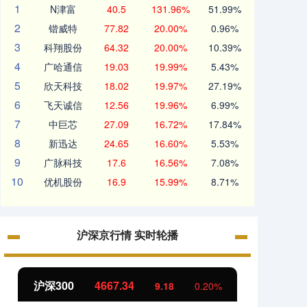
1
N津富
40.5
131.96%
51.99%
2
锴威特
77.82
20.00%
0.96%
3
科翔股份
64.32
20.00%
10.39%
4
广哈通信
19.03
19.99%
5.43%
5
欣天科技
18.02
19.97%
27.19%
6
飞天诚信
12.56
19.96%
6.99%
7
中巨芯
27.09
16.72%
17.84%
8
新迅达
24.65
16.60%
5.53%
9
广脉科技
17.6
16.56%
7.08%
10
优机股份
16.9
15.99%
8.71%
沪深京行情 实时轮播
北证50
1125.50
创业
6.04
0.54%