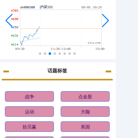
话题标签
战争
点金股
运动
大咖
拾贝赢
美国