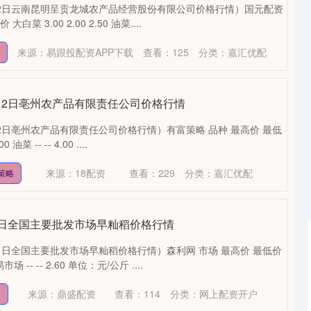
月12日云南昆明呈贡龙城农产品经营股份有限公司价格行情）国元配资
菜 3.00 2.00 2.50 油菜....
来源：易跟投配资APP下载
查看：
125
分类：
嘉汇优配
9月12日亳州农产品有限责任公司价格行情
12日亳州农产品有限责任公司价格行情）有富策略 品种 最高价 最低
油菜 -- -- 4.00 ....
来源：18配资
查看：
229
分类：
嘉汇优配
策略
月11日全国主要批发市场早籼稻价格行情
11日全国主要批发市场早籼稻价格行情）森利网 市场 最高价 最低价
- -- 2.60 单位：元/公斤 ....
沪深300
4667.34
0.53%
9.18
0.20%
来源：鼎盛配资
查看：
114
分类：
网上配资开户
网