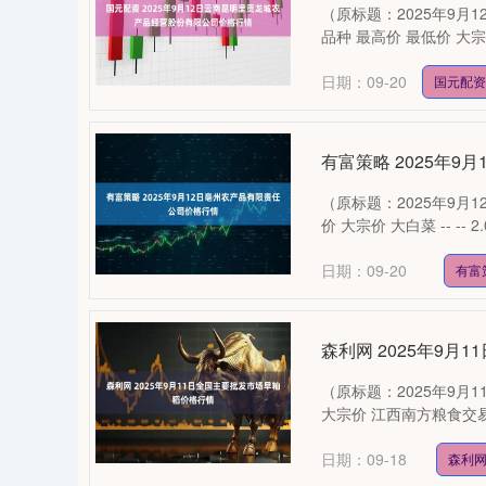
（原标题：2025年9
品种 最高价 最低价 大宗价 大白
日期：09-20
国元配资
有富策略 2025年
（原标题：2025年9月
价 大宗价 大白菜 -- -- 2.00 
日期：09-20
有富
森利网 2025年9
（原标题：2025年9月
大宗价 江西南方粮食交易市场 -
69
深证成指
14218.65
17.26
0.45%
74.44
日期：09-18
森利