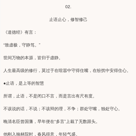
02.
止语止心，修智修己
《道德经》有言：
“致虚极，守静笃。”
世间万物的本源，皆归于虚静。
人生最高级的修行，莫过于在喧嚣中守得住嘴，在纷扰中安得住心。
●止语，是上等的智慧
所谓，止语，不是闭口不言，而是言出有尺有度。
不该说的话，不说；不该辩的理，不争；群处守嘴，独处守心。
晚清名臣曾国藩，早年便在“多言”上栽了无数跟头。
他刚入翰林院时，春风得意，年轻气盛。