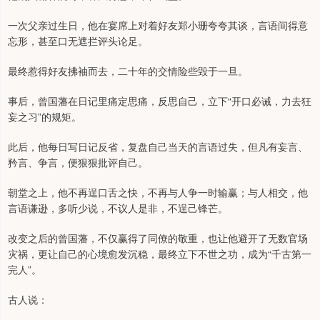
一次父亲过生日，他在宴席上对着好友郑小珊夸夸其谈，言语间得意
忘形，甚至口无遮拦评头论足。
最终惹得好友拂袖而去，二十年的交情险些毁于一旦。
事后，曾国藩在日记里痛定思痛，反思自己，立下“开口必诫，力去狂
妄之习”的规矩。
此后，他每日写日记反省，复盘自己当天的言语过失，但凡有妄言、
矜言、争言，便狠狠批评自己。
朝堂之上，他不再逞口舌之快，不再与人争一时输赢；与人相交，他
言语谦逊，多听少说，不议人是非，不逞己锋芒。
改变之后的曾国藩，不仅赢得了同僚的敬重，也让他避开了无数官场
灾祸，更让自己的心境愈发沉稳，最终立下不世之功，成为“千古第一
完人”。
古人说：