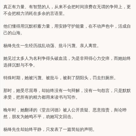
真正有力量、有智慧的人，从来不会把时间浪费在无谓的争辩上，更
不会把精力消耗在多余的言语里。
他们懂得用沉默积蓄力量，用安静守护能量，在不动声色中，活成自
己的山海。
杨绛先生一生经历战乱动荡、批斗污蔑、亲人离世。
她见过太多人为名利争得头破血流，为是非辩得心力交瘁，而她始终
选择沉默与不争。
特殊时期，她被污蔑、被批斗，被剃了阴阳头，罚去扫厕所。
那时，她受尽屈辱，却始终没有一句辩解，没有一句怨言，只是默默
承受，把所有的精力都用来读书与写作。
晚年时，她翻译的《堂吉诃德》被人公开质疑、恶意指责，舆论哗
然，朋友为她鸣不平，劝她写文回击。
杨绛先生却始终平静，只发表了一篇简短的声明。