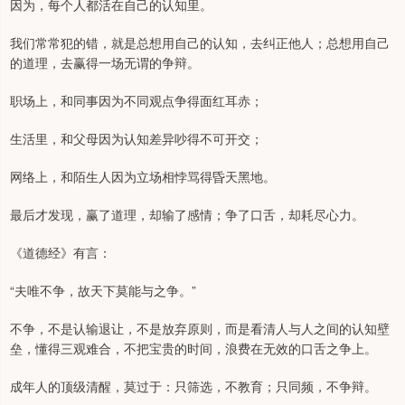
因为，每个人都活在自己的认知里。
我们常常犯的错，就是总想用自己的认知，去纠正他人；总想用自己
的道理，去赢得一场无谓的争辩。
职场上，和同事因为不同观点争得面红耳赤；
生活里，和父母因为认知差异吵得不可开交；
网络上，和陌生人因为立场相悖骂得昏天黑地。
最后才发现，赢了道理，却输了感情；争了口舌，却耗尽心力。
《道德经》有言：
“夫唯不争，故天下莫能与之争。”
不争，不是认输退让，不是放弃原则，而是看清人与人之间的认知壁
垒，懂得三观难合，不把宝贵的时间，浪费在无效的口舌之争上。
成年人的顶级清醒，莫过于：只筛选，不教育；只同频，不争辩。