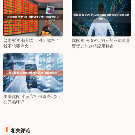
普患配资 特朗普：对伊战争＂
优配资 有 99% 的人都不知道悬
我不想要停火＂
臂货架的这些应用特点！
集采优配 小蓝宝社保奇遇记3：
公园畅聊记
相关评论