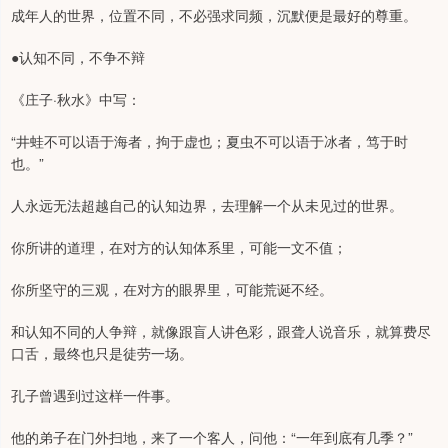
成年人的世界，位置不同，不必强求同频，沉默便是最好的尊重。
●认知不同，不争不辩
《庄子·秋水》中写：
“井蛙不可以语于海者，拘于虚也；夏虫不可以语于冰者，笃于时
也。”
人永远无法超越自己的认知边界，去理解一个从未见过的世界。
你所讲的道理，在对方的认知体系里，可能一文不值；
你所坚守的三观，在对方的眼界里，可能荒诞不经。
和认知不同的人争辩，就像跟盲人讲色彩，跟聋人说音乐，就算费尽
口舌，最终也只是徒劳一场。
孔子曾遇到过这样一件事。
他的弟子在门外扫地，来了一个客人，问他：“一年到底有几季？”