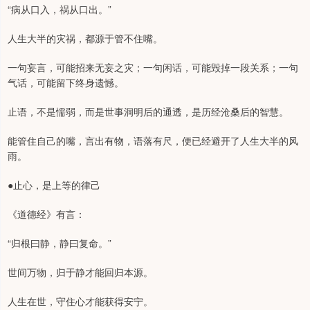
“病从口入，祸从口出。”
人生大半的灾祸，都源于管不住嘴。
一句妄言，可能招来无妄之灾；一句闲话，可能毁掉一段关系；一句
气话，可能留下终身遗憾。
止语，不是懦弱，而是世事洞明后的通透，是历经沧桑后的智慧。
能管住自己的嘴，言出有物，语落有尺，便已经避开了人生大半的风
雨。
●止心，是上等的律己
《道德经》有言：
“归根曰静，静曰复命。”
世间万物，归于静才能回归本源。
人生在世，守住心才能获得安宁。