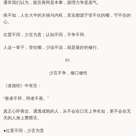
通常我们以为，能言善辩是本事，据理力争是底气。
殊不知，人生大半的灾祸与内耗，其实都源于管不住的嘴，守不住的
心。
位置不同，少言为贵；认知不同，不争不辩。
人这一辈子，管住嘴，少说不说，就是最好的修行。
01.
少言不争，修口修性
《道德经》中有言：
“善者不辩，辩者不善。”
真正心怀善念、通透成熟的人，从不会在口舌上争长短，更不会在无
关的人身上费唇舌。
●位置不同，少言为贵