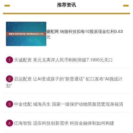
推荐资讯
赚配网 纳微科技拟每10股派现金红利0.63
元
​天诚配资 美元兑离岸人民币刚刚突破7.1900元关口
1
​启运配资 让AI变成孩子的“新普通话” 虹口发布“AI挑战计
2
划”
​中金优配 城海共生 国家一级保护动物黑脸琵鹭现身福清
3
​亿海智投 适应科技创新需求 科技金融体制如何构建
4