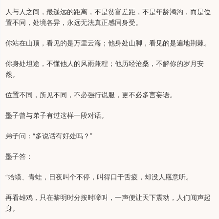
人与人之间，最遥远的距离，不是贫富差距，不是年龄鸿沟，而是位
置不同，处境各异，永远无法真正感同身受。
你站在山顶，看见的是万里云海；他身处山脚，看见的是遍地荆棘。
你身处坦途，不懂他人的风雨兼程；他历经沧桑，不解你的岁月安
然。
位置不同，所见不同，不必强行说服，更不必多言妄语。
墨子曾与弟子有过这样一段对话。
弟子问：“多说话有好处吗？”
墨子答：
“蛤蟆、青蛙，日夜叫个不停，叫得口干舌疲，却没人愿意听。
再看雄鸡，只在黎明时分按时啼叫，一声便让天下震动，人们闻声起
身。